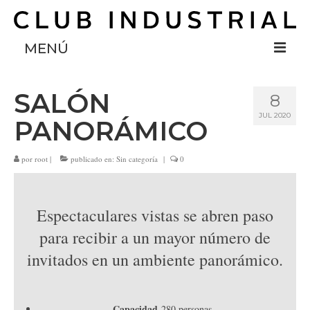
MENÚ
INICIO
SALÓN
8
JUL 2020
PANORÁMICO
SOCIOS
EVENTOS SOCIALES
por
root
|
publicado en:
Sin categoría
|
0
HISTORIA
Espectaculares vistas se abren paso
CONTACTO
para recibir a un mayor número de
invitados en un ambiente panorámico.
TRANSPARENCIA
ACCESO A ESTADO DE CUENTA
Capacidad
280 personas