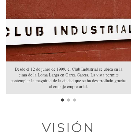
Desde el 12 de junio de 1999, el Club Industrial se ubica en la
El diseño arquitectónico del Club Industrial destaca por su
Flanqueado por imponentes paisajes naturales de la Sierra Madre y
sobriedad, con espectaculares vistas y ambientes ideales para
cima de la Loma Larga en Garza García. La vista permite
contemplar la magnitud de la ciudad que se ha desarrollado gracias
celebrar exclusivas reuniones de negocios así como memorables
La Huasteca, el Club Industrial es el lugar indicado para
relacionarse entre las personas más influyentes de la ciudad.
al empuje empresarial.
eventos sociales.
VISIÓN