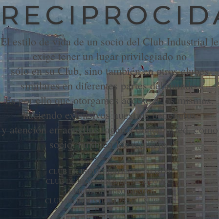
RECIPROCID
El estilo de vida de un socio del Club Industrial le
exige tener un lugar privilegiado no
sólo en su Club, sino también en otros clubes
similares en diferentes partes del mundo.
Es por ello que otorgamos acceso a los mismos,
haciendo extensivos nuestros beneficios
y atención en aquellos lugares donde usted, como
socio, también los requiere.
CLUB DE INDUSTRIALES DE JALISCO
CLUB DE BANQUEROS DE MÉXICO A.C.
CLUB FINANCIERO GÉNOVA
CLUB DE INDUSTRIALES DEL SURESTE