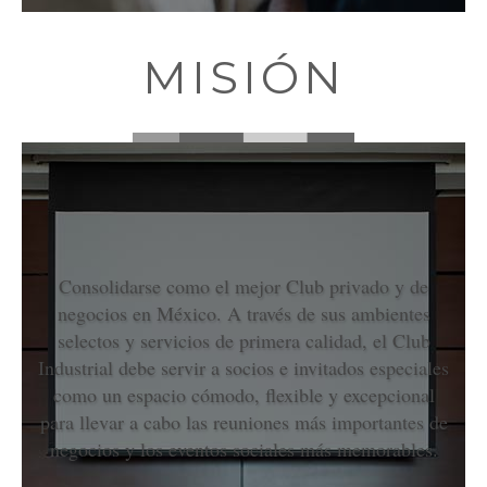
MISIÓN
Consolidarse como el mejor Club privado y de
negocios en México. A través de sus ambientes
selectos y servicios de primera calidad, el Club
Industrial debe servir a socios e invitados especiales
como un espacio cómodo, flexible y excepcional
para llevar a cabo las reuniones más importantes de
negocios y los eventos sociales más memorables.